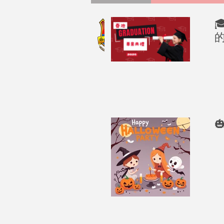
Spring Pond
|Pr

春池幼兒園
Video Channe
