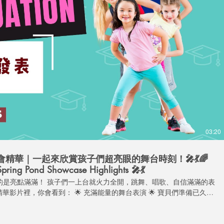
播放影片
03:20
表會精華｜一起來欣賞孩子們超亮眼的舞台時刻！🎤💃🌈
pring Pond Showcase Highlights 🎤💃
真的是亮點滿滿！ 孩子們一上台就火力全開，跳舞、唱歌、自信滿滿的表
師們的暖心陪伴 🌟 春池用愛和專業打造的學習成果大集合 每一次上
！ 快和孩子一起，再次感受那天的歡笑與感動吧～🥰 如果你喜歡這
🔔 訂閱頻道 📣 分享給更多朋友，一起支持春池寶貝！ Wow! The