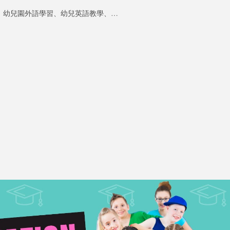
幼兒園外語學習、幼兒英語教學、幼兒法語學習、外語母語人士、幼兒園雙語環境、幼兒語言發展、沉浸式學習、幼兒語感培養、多元文化教育、幼兒英語環境