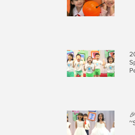
2
S
P

~