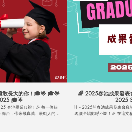
02:54
大的你！🎓🌟 🎓🌟
🌈 2025春池成果發
2025 🎓🌟
2025 S
池畢業典禮！🎉 每一位孩
哇～2025的春池成果發表會
上舞台，帶來最真誠、最動人的表
現讓全場歡呼不斷！🎉 在這支精華影片裡，你會看到： 🌟 充滿能量的舞台表演 🌟 寶貝們準備已久的
可愛橋段 🌟 家長的驕傲微笑＋老
隊用心打造的成長旅程總結 畢業
台，都是孩子們勇氣 + 努力的結晶
奇心和自信，去迎接屬於你們的下一
支影片，別忘了幫我們： 👍 按喜歡 