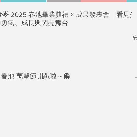
eschool
🌟 2025 春池畢業典禮 × 成果發表會｜看見
的勇氣、成長與閃亮舞台
機構首頁
幼兒園首頁
硬體及設備
團隊及理念
l 影音頻道
春池 萬聖節開趴啦～👻
2026年5月
2026年4月
2025年11月
2025年5月
2024年11月
2024年5月
2024年4月
2024年1月
2023年3月
2023年1月