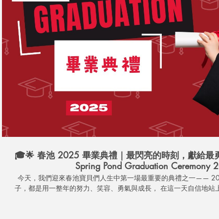
播放影片
🎓🌟 春池 2025 畢業典禮｜最閃亮的時刻，獻給最勇敢長
Spring Pond Graduation Ceremony 
今天，我們迎來春池寶貝們人生中第一場最重要的典禮之一—— 2025 春
子，都是用一整年的努力、笑容、勇氣與成長， 在這一天自信地站
現。 在這支影片中，你會看到： ✨ 孩子們練習已久的精彩演出 ✨ 畢業寶貝們滿滿的自信與驕傲 ✨ 家
長的感動淚光與溫暖掌聲 ✨ 老師們一路陪伴的深厚祝福 ✨ 春池教育團
不是結束，而是新的開始。 親愛的春池寶貝們—— 帶著勇氣、好