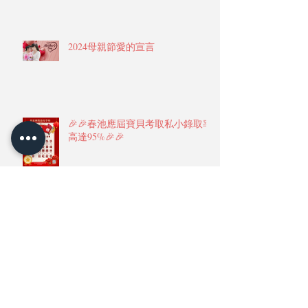
2024母親節愛的宣言
🎉🎉春池應屆寶貝考取私小錄取率
高達95%🎉🎉
🎉春池幼兒園🎉繽紛聖誕晚會🎄🎄
🎄精華篇二✨✨✨