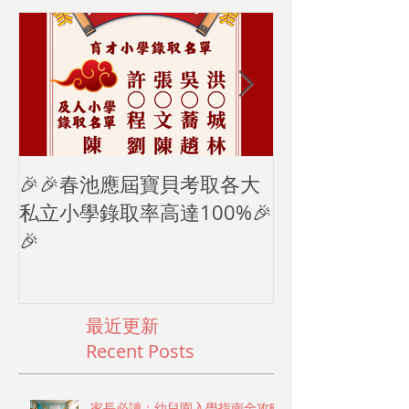
Featured Posts
🎉🎉春池應屆寶貝考取各大
2024母親節
私立小學錄取率高達100%🎉
🎉
最近更新
Recent Posts