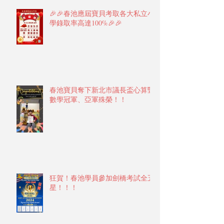
🎉🎉春池應屆寶貝考取各大私立小
學錄取率高達100%🎉🎉
春池寶貝奪下新北市議長盃心算暨
數學冠軍、亞軍殊榮！！
狂賀！春池學員參加劍橋考試全五
星！！！