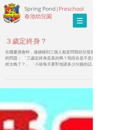
Spring Pond
|Preschool
春池幼兒園
３歲定終身？
在國慶酒會時，連續碰到三個人都是問我幼兒發展
的問題： 「三歲定終身是真的嗎？我現在是不是已
經太晚了？」 「小孩每天要對他講多少分鐘的話才
算夠？」 「我的孩子不愛聽莫札特，一聽就哭，怎
麼辦？」 這些問題令我非常的驚訝，而且從他們來
不及寒暄，立刻問問題的情況看來，他們是被幼兒
發...