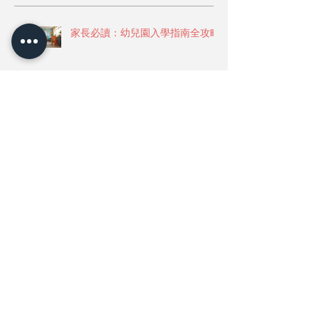
最近更新
Recent Posts
家長必讀：幼兒園入學指南全攻略
🌱 讓語言自然長大：學前階段外
語母語人士的溫柔陪伴
🎓🌟 2025 春池畢業典禮 × 成果發
表會｜看見孩子的勇氣、成長與閃
亮舞台