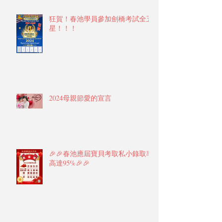
狂賀！春池學員參加劍橋考試全五
星！！！
2024母親節愛的宣言
🎉🎉春池應屆寶貝考取私小錄取率
高達95%🎉🎉