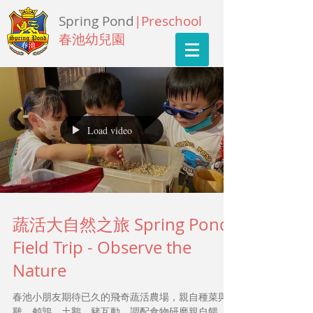
Spring Pond
|Preschool
春池幼兒園
Load video
蔬活大自然之旅 Spring Pond
Field Trip - Observe the
Nature
春池小朋友期待已久的飛奇蔬活農場，親自種菜與
雞、鹌鶉、土鵝、豬互動，調配食物研磨親自餵