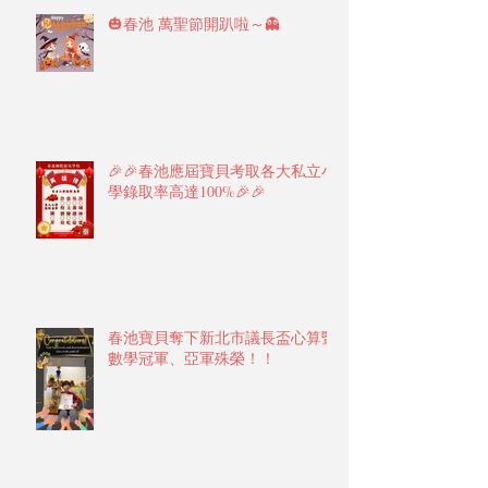
🎃春池 萬聖節開趴啦～👻
🎉🎉春池應屆寶貝考取各大私立小
學錄取率高達100%🎉🎉
春池寶貝奪下新北市議長盃心算暨
數學冠軍、亞軍殊榮！！