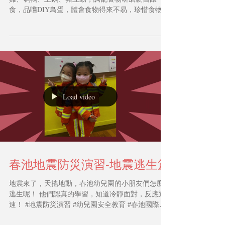
食，品嚐DIY鳥蛋，體會食物得來不易，珍惜食物愛
護動物。#幼兒自然課程#觀察大自然#珍惜食物
Load video
春池地震防災演習-地震逃生篇
地震來了，天搖地動，春池幼兒園的小朋友們怎麼
逃生呢！ 他們認真的學習，知道冷靜面對，反應迅
速！ #地震防災演習 #幼兒園安全教育 #春池國際幼
兒學校 #SpringPond