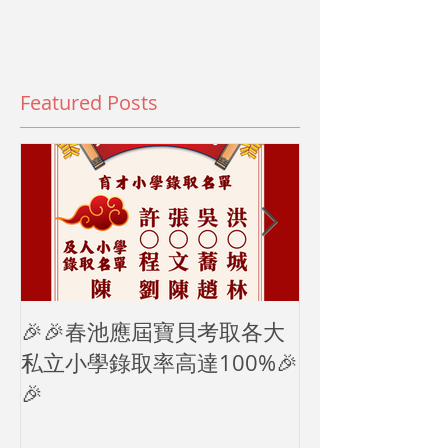
Featured Posts
🎉🎉春池應屆寶貝考取各大
2024母親節
私立小學錄取率高達100%🎉
🎉