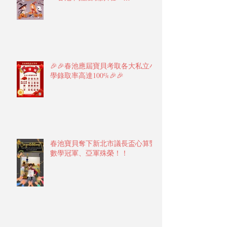
🎉🎉春池應屆寶貝考取各大私立小
學錄取率高達100%🎉🎉
春池寶貝奪下新北市議長盃心算暨
數學冠軍、亞軍殊榮！！