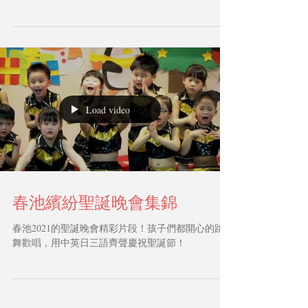
Load video
春池繽紛聖誕晚會集錦
春池2021的聖誕晚會精彩片段！孩子們都開心的跳
舞歡唱，用中英日三語齊聲慶祝聖誕節！