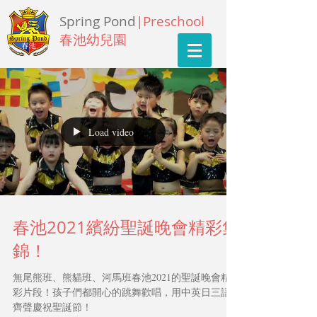
Spring Pond
|Preschool
春池幼兒園
Load video
春池2021繽紛聖誕晚會精彩集
錦！
無尾熊班、熊貓班、河馬班春池2021的聖誕晚會精
彩片段！孩子們都開心的跳舞歡唱，用中英日三語
齊聲慶祝聖誕節！