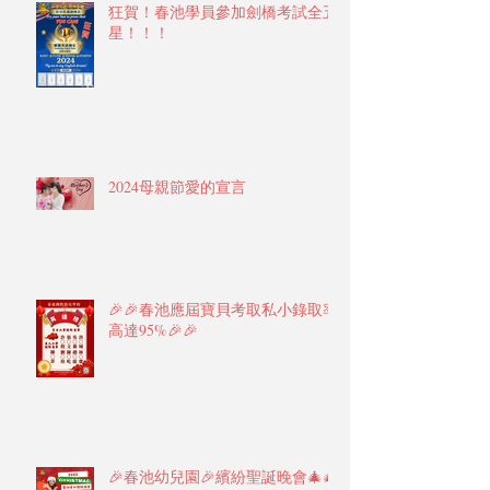
狂賀！春池學員參加劍橋考試全五
星！！！
2024母親節愛的宣言
🎉🎉春池應屆寶貝考取私小錄取率
高達95%🎉🎉
🎉春池幼兒園🎉繽紛聖誕晚會🎄🎄