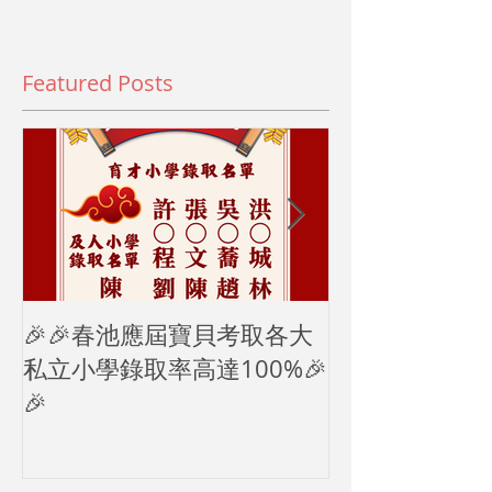
Featured Posts
🎉🎉春池應屆寶貝考取各大
2024母親節
私立小學錄取率高達100%🎉
🎉