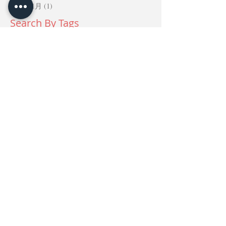
2016年1月
(1)
1 篇文章
Search By Tags
幼兒園外語學習、幼兒英語教學、幼兒法語學習、外語母語人士、幼兒園雙語環境、幼兒語言發展、沉浸式學習、幼兒語感培養、多元文化教育、幼兒英語環境
Follow Us
精彩的幼兒園活動 Activities
立即觀看