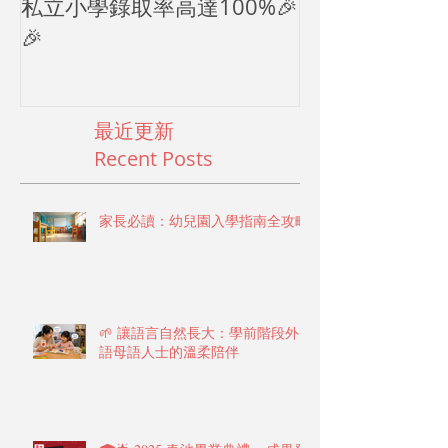
🎉🎉春池應屆寶貝考取各大
2024母親節
私立小學錄取率高達100%🎉
🎉
最近更新
Recent Posts
家長必讀：幼兒園入學指南全攻略
🌱 讓語言自然長大：學前階段外
語母語人士的溫柔陪伴