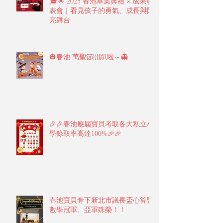
🎓🌟 2025 春池畢業典禮 × 成果發
表會｜看見孩子的勇氣、成長與閃
亮舞台
🎃春池 萬聖節開趴啦～👻
🎉🎉春池應屆寶貝考取各大私立小
學錄取率高達100%🎉🎉
春池寶貝奪下新北市議長盃心算暨