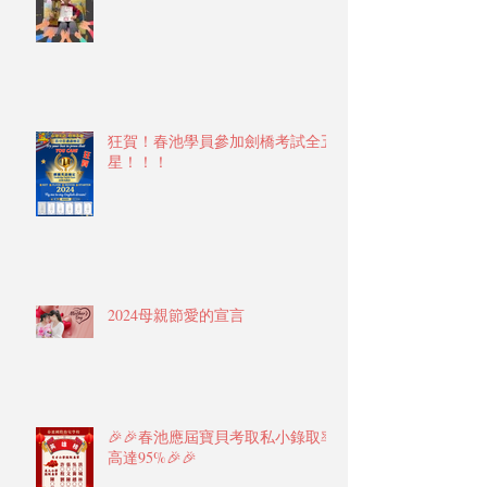
數學冠軍、亞軍殊榮！！
狂賀！春池學員參加劍橋考試全五
星！！！
2024母親節愛的宣言
🎉🎉春池應屆寶貝考取私小錄取率