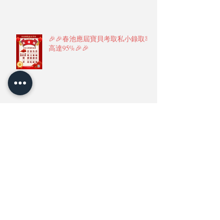
🎉🎉春池應屆寶貝考取私小錄取率
高達95%🎉🎉
🎉春池幼兒園🎉繽紛聖誕晚會🎄🎄
🎄精華篇二✨✨✨
Archive
2026年5月
(1)
1 篇文章
2026年4月
(1)
1 篇文章