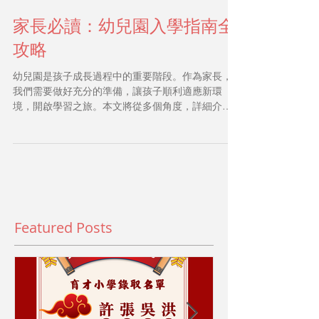
家長必讀：幼兒園入學指南全
攻略
幼兒園是孩子成長過程中的重要階段。作為家長，
我們需要做好充分的準備，讓孩子順利適應新環
境，開啟學習之旅。本文將從多個角度，詳細介紹
幼兒園入學的各項準備工作，幫助家長掌握關鍵資
訊，為孩子打造良好的學習基礎。 幼兒園入學指
南：選擇合適的幼兒園 選擇幼兒園是入學準備的第
一步。家長應該根據孩子的需求和家庭條件，考慮
以下幾點： 地點便利性：選擇離家或工作地點較近
的幼兒園，方便接送。 教學理念：了解幼兒園的教
育方針，是否符合家庭的教育期望。 師資力量：教
Featured Posts
師的專業背景和教學經驗是重要參考。 設施環境：
安全、衛生且有適合幼兒活動的空間。 課程內容：
是否包含語言、藝術、體育等多元發展課程。 建議
家長親自參觀幼兒園，與老師交流，觀察孩子的反
應，確保選擇最適合的學習環境。 eye-level view of