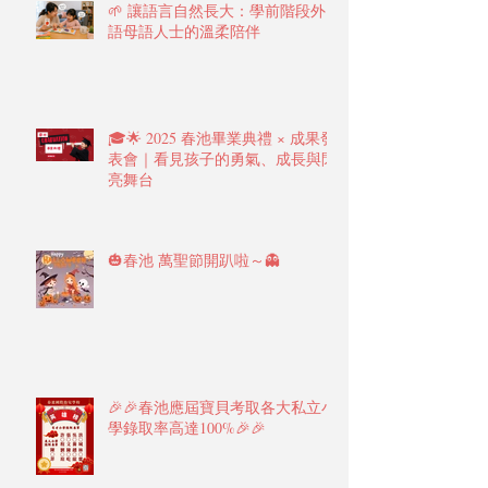
🌱 讓語言自然長大：學前階段外
語母語人士的溫柔陪伴
🎓🌟 2025 春池畢業典禮 × 成果發
表會｜看見孩子的勇氣、成長與閃
亮舞台
🎃春池 萬聖節開趴啦～👻
🎉🎉春池應屆寶貝考取各大私立小
學錄取率高達100%🎉🎉