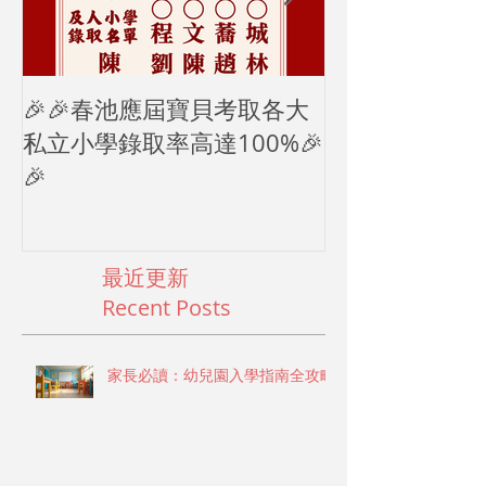
a colorful and safe kindergarten classroom 幼兒園入學
準備的實際步驟 入學前的準備工作繁多，家長需要
有系統地安排。以下是具體的準備步驟： 健康檢查
與疫苗接種 確保孩子完成必要的健康檢查和疫苗接
種，符合幼兒園的健康要求。
🎉🎉春池應屆寶貝考取各大
2024母親節
私立小學錄取率高達100%🎉
🎉
最近更新
Recent Posts
家長必讀：幼兒園入學指南全攻略