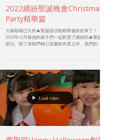
2022繽紛聖誕晚會Christmas
Party精華篇
大家敲碗已久的🎄聖誕節活動精華篇終於來了！
2022年12月春池的孩子們一起歡度了繽紛的🎄聖誕
節日。除了老師們精心策畫的布置之外，我們的孩
子們用🌸英文、🌸日文、🌸法文、🌸中文四種語言
勁歌熱舞、戲劇表演、擂鼓震撼演出、中國故事戲
劇表演更是可圈可點，春池的寶貝們真是...
Load video