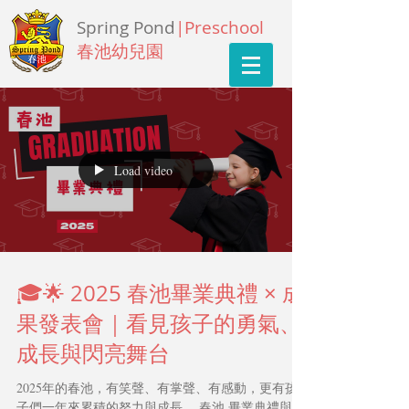
Spring Pond
|Preschool
春池幼兒園
Load video
🎓🌟 2025 春池畢業典禮 × 成
果發表會｜看見孩子的勇氣、
成長與閃亮舞台
2025年的春池，有笑聲、有掌聲、有感動，更有孩
子們一年來累積的努力與成長。 春池 畢業典禮與成