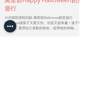
萬聖節Happy Halloween創意
遊行
10月精彩課程回顧-萬聖節Halloween創意遊行
Halloween讓孩子又愛又怕，但是又超有趣！孩子發
揮創意，選擇自己喜歡的角色，從學校的神秘
HALLOWEEN環境出發。唱著萬聖節歌曲，一起出
發Trick or treat!! #幼兒園萬聖節 #Halloween...
1
/
6
Featured Posts