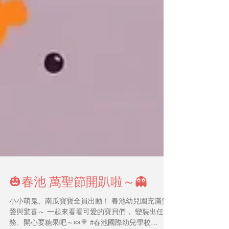
🎃春池 萬聖節開趴啦～👻
小小萌鬼、南瓜寶寶全員出動！ 春池幼兒園充滿笑