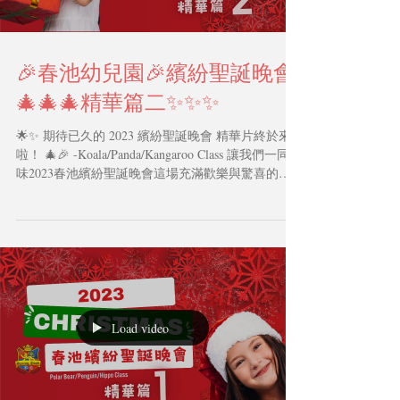
Load video
🎉春池幼兒園🎉繽紛聖誕晚會
🎄🎄🎄精華篇二✨✨✨
🌟✨ 期待已久的 2023 繽紛聖誕晚會 精華片終於來
啦！ 🎄🎉 -Koala/Panda/Kangaroo Class 讓我們一同回
味2023春池繽紛聖誕晚會這場充滿歡樂與驚喜的夜
晚，這次特別為大家剪輯了最令人印象深刻的時
刻！💃🕺...
Load video