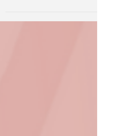
聲與驚喜～ 一起來看看可愛的寶貝們， 變裝出任
務、開心要糖果吧～🍬🍭 #春池國際幼兒學校
#Halloween #萬聖節派對 #童趣時光 #萌娃