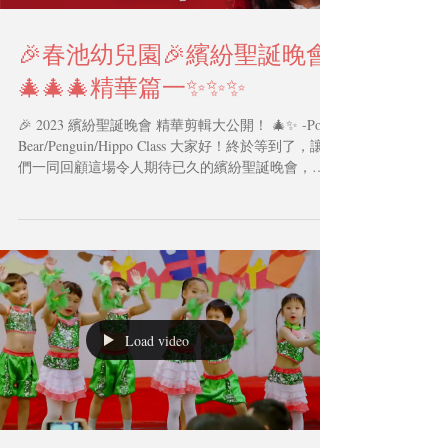
🎉春池幼兒園🎉繽紛聖誕晚會
🎄🎄🎄精華篇一✨✨✨
🎉 2023 繽紛聖誕晚會 精華剪輯大公開！ 🎄✨ -Polar
Bear/Penguin/Hippo Class 大家好！終於等到了，讓我
們一同回顧這場令人期待已久的繽紛聖誕晚會，精
心剪輯出的精華片段！🌟 🐾我們目睹了令人驚豔的
動感舞蹈，每一個節奏都跳躍出獨特的文...
Load video