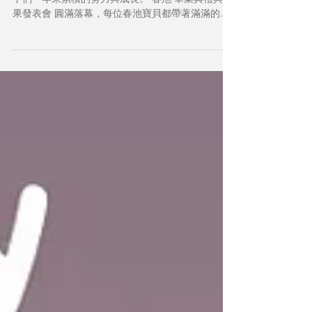
果發表會 圓滿落幕，每位春池寶貝都帶著滿滿的勇
氣站上舞台，用最真誠的表演向爸爸媽媽、阿公阿
嬤、老師們展示自己的學習成果和成長足跡。 🌈 一
場屬於孩子的舞台 從開場到壓軸，每一段表演都能
看到孩子們專注的眼神、開心的笑容、認真練習後
的自信光芒。他們或唱、或跳、或帶來可愛的戲劇
演出——每一幕都讓在場的大人們忍不住微笑、感
動，甚至悄悄擦掉眼角的淚水。 這不只是一場表
演，而是孩子們用自己的方式告訴我們： 「我長大
了！」 🎓 畢業，是最溫暖的祝福 對於畢業的寶貝
們，這一天象徵著另一段旅程的開始。 我們看見孩
子邁出更勇敢的一步，看見他們在學習中累積的語
言能力、社交能力、生活自理與團隊合作，也看見
他們在春池這段時間裡，越來越認識自己、愛上學
習。 畢業不是結束，而是通往更寬廣世界的門。親
愛的孩子們——無論你們走到哪裡，春池永遠是你
們最溫暖的起點。 💛 家長的陪伴，是孩子最好的禮
物 每一個鼓勵的眼神、每一聲加油、每一次往返接
送，都是孩子能站在舞台上最重要的力量。.