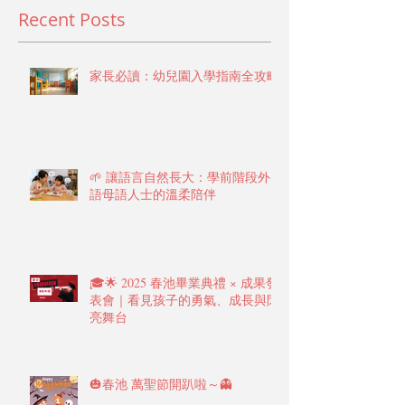
Recent Posts
家長必讀：幼兒園入學指南全攻略
🌱 讓語言自然長大：學前階段外
語母語人士的溫柔陪伴
🎓🌟 2025 春池畢業典禮 × 成果發
表會｜看見孩子的勇氣、成長與閃
亮舞台
🎃春池 萬聖節開趴啦～👻