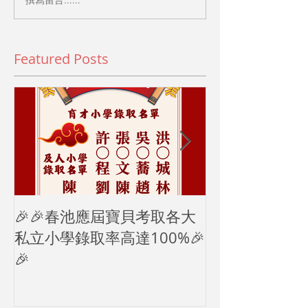
Featured Posts
🎉🎉春池應屆寶貝考取各大
2024母親節
私立小學錄取率高達100%🎉
🎉