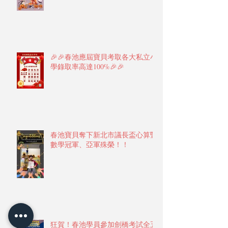
🎉🎉春池應屆寶貝考取各大私立小
學錄取率高達100%🎉🎉
春池寶貝奪下新北市議長盃心算暨
數學冠軍、亞軍殊榮！！
狂賀！春池學員參加劍橋考試全五