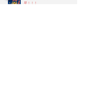
星！！！
2024母親節愛的宣言
🎉🎉春池應屆寶貝考取私小錄取率
高達95%🎉🎉
🎉春池幼兒園🎉繽紛聖誕晚會🎄🎄
🎄精華篇二✨✨✨