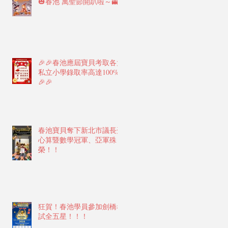
🎃春池 萬聖節開趴啦～👻
🎉🎉春池應屆寶貝考取各大
私立小學錄取率高達100%
🎉🎉
春池寶貝奪下新北市議長盃
心算暨數學冠軍、亞軍殊
榮！！
狂賀！春池學員參加劍橋考
試全五星！！！