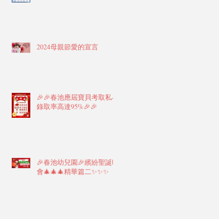
2024母親節愛的宣言
🎉🎉春池應屆寶貝考取私小
錄取率高達95%🎉🎉
🎉春池幼兒園🎉繽紛聖誕晚
會🎄🎄🎄精華篇二✨✨✨