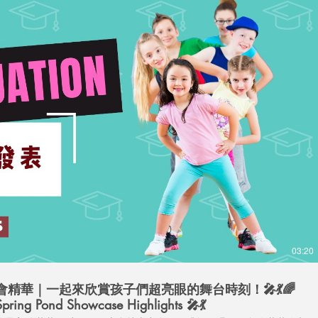
2017年2月
(2)
2 篇文章
2016年11月
(2)
2 篇文章
2016年7月
(3)
3 篇文章
2016年4月
(7)
7 篇文章
2016年2月
(1)
1 篇文章
2016年1月
(1)
1 篇文章
Search By Tags
播放影片
幼兒園外語學習、幼兒英語教學、幼兒法語學習、外語母語人士、幼兒園雙語環境、幼兒語言發展、沉浸式學習、幼兒語感培養、多元文化教育、幼兒英語環境
Follow Us
03:20
表會精華｜一起來欣賞孩子們超亮眼的舞台時刻！🎤💃🌈
pring Pond Showcase Highlights 🎤💃