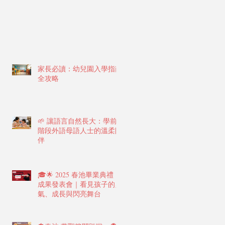
家長必讀：幼兒園入學指南
全攻略
🌱 讓語言自然長大：學前
階段外語母語人士的溫柔陪
伴
🎓🌟 2025 春池畢業典禮 ×
成果發表會｜看見孩子的勇
氣、成長與閃亮舞台