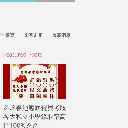
安全保育
影音走廊
最新消息
Featured Posts
🎉🎉春池應屆寶貝考取
2024母親節愛的宣言
各大私立小學錄取率高
達100%🎉🎉