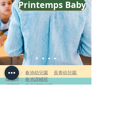
Printemps Baby
​幼兒園：
春池幼兒園
長青幼兒園
課輔部：
春池課輔班
托嬰部：
春天國際托嬰
​培訓中心：
格林希爾英語
艾昕法語
協會公關：
全球素質教育協會
戲劇出版：
春池經典劇團
春池/格林希爾出版